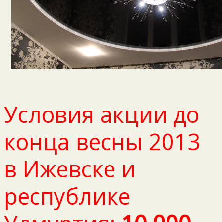
Условия акции до
конца весны 2013
в Ижевске и
республике