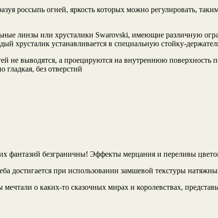
азуя россыпь огней, яркость которых можно регулировать, таким
ьные линзы или хрусталики Swarovski, имеющие различную огранк
ждый хрусталик устанавливается в специальную стойку-держате
й не выводятся, а проецируются на внутреннюю поверхность пото
о гладкая, без отверстий
их фантазий безграничны! Эффекты мерцания и переливы цвето
ба достигается при использовании замшевой текстуры натяжны
ы мечтали о каких-то сказочных мирах и королевствах, представ