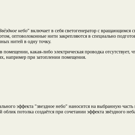
Звёздное небо
" включает в себя светогенератор с вращающимся 
 этом, оптоволоконные нити закрепляются в специально подготов
нных нитей в одну точку.
помещении, какая-либо электрическая проводка отсутствует, ч
ях, например при затоплении помещения.
ального эффекта "звездное небо" наносится на выбранную часть
 облик потолка создаётся при сочетании эффекта звёздного неба