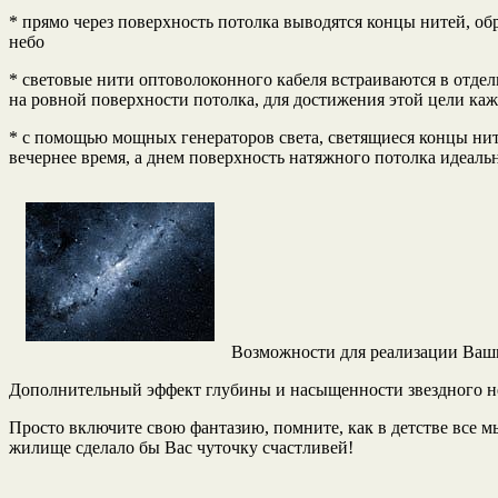
* прямо через поверхность потолка выводятся концы нитей, обр
небо
* световые нити оптоволоконного кабеля встраиваются в отдел
на ровной поверхности потолка, для достижения этой цели ка
* с помощью мощных генераторов света, светящиеся концы ните
вечернее время, а днем поверхность натяжного потолка идеальн
Возможности для реализации Ваш
Дополнительный эффект глубины и насыщенности звездного не
Просто включите свою фантазию, помните, как в детстве все м
жилище сделало бы Вас чуточку счастливей!