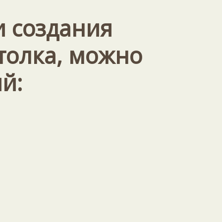
и создания
толка, можно
й: