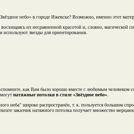
«Звёздное небо» в городе Ижевске? Возможно, именно этот мате
 восхищаясь их несравненной красотой и, словно, магической си
ни используют звезды для ориентирования.
, вспомните, как Вам было хорошо вместе с любимым человеком с
помогут
натяжные потолки в стиле «Звёздное небо»
.
ного неба" широко распространён, т. к. пользуется большим спр
ьтате заказчик натяжного потолка получает множество мерцающ