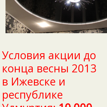
Условия акции до
конца весны 2013
в Ижевске и
республике